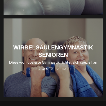
WIRBELSÄULENGYMNASTIK
SENIOREN
Diese wohldosierte Gymnastik richtet sich speziell an
ältere Teilnehmer.