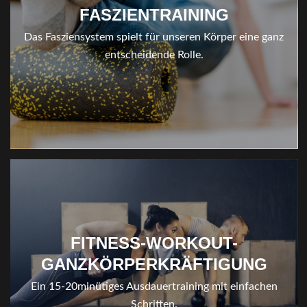
FASZIENTRAINING
Das Fasziensystem spielt für unseren Körper eine ganz
entscheidende Rolle.
FITNESS-WORKOUT-
GANZKÖRPERKRÄFTIGUNG
Ein 15-20minütiges Ausdauertraining mit einfachen
Schritten.