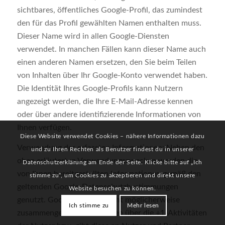
sichtbares, öffentliches Google-Profil, das zumindest
den für das Profil gewählten Namen enthalten muss.
Dieser Name wird in allen Google-Diensten
verwendet. In manchen Fällen kann dieser Name auch
einen anderen Namen ersetzen, den Sie beim Teilen
von Inhalten über Ihr Google-Konto verwendet haben.
Die Identität Ihres Google-Profils kann Nutzern
angezeigt werden, die Ihre E-Mail-Adresse kennen
oder über andere identifizierende Informationen von
Ihnen verfügen.
Diese Website verwendet Cookies – nähere Informationen dazu
Verwendung der erfassten Informationen: Neben den
und zu Ihren Rechten als Benutzer findest du in unserer
oben erläuterten Verwendungszwecken werden die
Datenschutzerklärung am Ende der Seite. Klicke bitte auf „Ich
von Ihnen bereitgestellten Informationen gemäß den
stimme zu“, um Cookies zu akzeptieren und direkt unsere
geltenden Google-Datenschutzbestimmungen
Website besuchen zu können.
genutzt. Google veröffentlicht möglicherweise
Ich stimme zu
Mehr lesen
zusammengefasste Statistiken über die +1-Aktivitäten